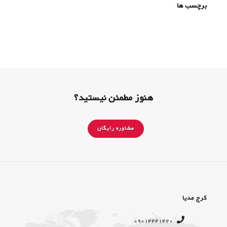
برچسب ها
هنوز مطمئن نیستید؟
مشاوره رایگان
کرج مدیا
09014441420