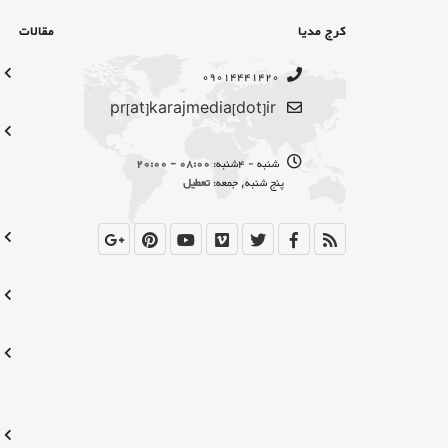
کرج مدیا
مقالات
09014441420
pr[at]karajmedia[dot]ir
شنبه - 4شنبه:
08:00 - 20:00
پنج شنبه, جمعه:
تعطیل