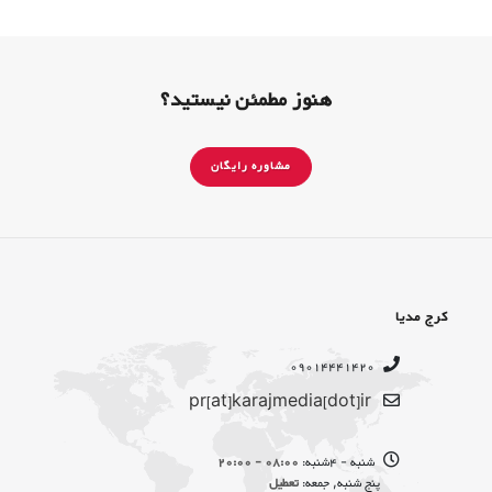
هنوز مطمئن نیستید؟
مشاوره رایگان
کرج مدیا
09014441420
pr[at]karajmedia[dot]ir
شنبه - 4شنبه:
08:00 - 20:00
پنج شنبه, جمعه:
تعطیل