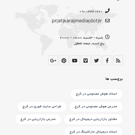
09014441420
pr[at]karajmedia[dot]ir
شنبه - 4شنبه:
08:00 - 20:00
پنج شنبه, جمعه:
تعطیل
برچسب ها
استاد هوش مصنوعی
در کرج
مدرس هوش مصنوعی
در کرج
طراحی سایت فوری
در کرج
مشاور بازاریابی دیجیتال
در کرج
مدرس بازاریابی
در کرج
استاد دیجیتال مارکتینگ
در کرج