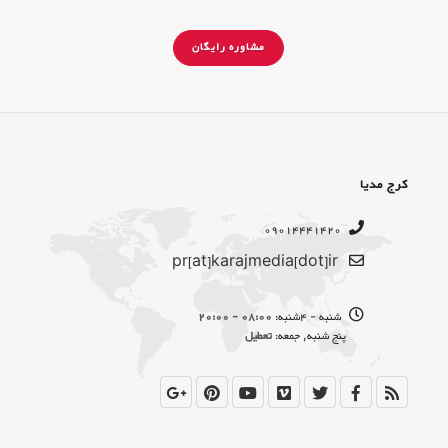
مشاوره رایگان
کرج مدیا
09014441420
pr[at]karajmedia[dot]ir
شنبه - 4شنبه:
08:00 - 20:00
پنج شنبه, جمعه:
تعطیل